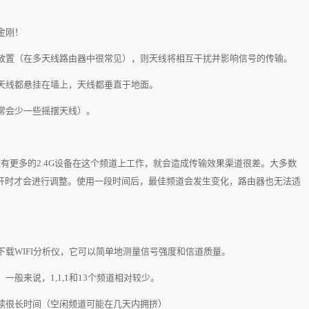
金刚！
放置（在多天线路由器中很常见），则天线将相互干扰并影响信号的传输。
天线都悬挂在墙上，天线都垂直于地面。
常会少一些摇摆天线）。
果附近有更多的2.4G设备在这个频道上工作，就会造成传输效果渠道很差。大多数
开时才会进行调整。使用一段时间后，最佳频道会发生变化，路由器也无法适
载WIFI分析仪，它可以简单地测量信号强度和信道质量。
般来说，1,1,1和13个频道相对较少。
续很长时间（空闲频道可能在几天内拥挤）