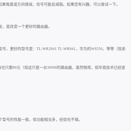
如果角度或方向错误，信号可能会减弱。如果您有兴趣，可以尝试一下。
法，是改变一个更好的路由器。
号，更好的型号是：TL-WR2041 TL-WR941，华为的WS550，等等（现卖
格也只要89元（但这只是一台300M的路由器，虽然够用，但毕竟技术已经逐
个型号的性能一般，但功能相当多，经验也不错。