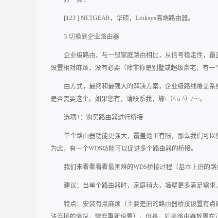
[123 ] NETGEAR，华硕，Linksys高端路由器。
3.切换到企业路由器
企业级路由，与一般家庭路由相比，从信号稳定性，覆盖范
设置相对麻烦，没有必要（除非你是别墅或超级豪宅，有一
由方式，最终和最强大的解决方案，企业级路线覆盖系统
是否需要这个。如果您有，请联系我，壕\（^ o ^）/〜。
选项3：购买路由器进行桥接
单个路由器功能更强大，覆盖范围有限，那么我们可以使
为此，有一个WDS功能可以促进多个路由器的桥接。
我们来看看看看最困难的WDS桥接过程（基本上旧的
建议：当单个路由器时，家庭稍大，墙壁更多满足需求
特点：安装有点麻烦（主要是旧的路由器桥接设置有点
法连接的情况，需要重新设置）。但是，如果路由器放置在