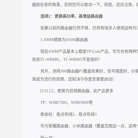
器放在家的角落，否则您可以尝试一下。但是，还应注意，
选项2：更换高功率，高增益路由器
如果以前的路由器仍然不够，仍然有很多人使用这种方
1,300M替换为450M路由器
现在450M产品基本上都是TP-Link产品，华为也有两种型
热卖TL-WR886，TL-WR885不是很好）
另外，测得360路由器P1覆盖效果好，信号强度好，价
渐成为流行的双频，这取决于你是否需要启动）
[123 ] 2，更换为双频路由器，此产品更多
TP：WDR7500，WDR5800等
极坐标：极点布线2，极点布线3
华为荣耀路由器，小米路由器（覆盖范围这一点，这两
好一点：