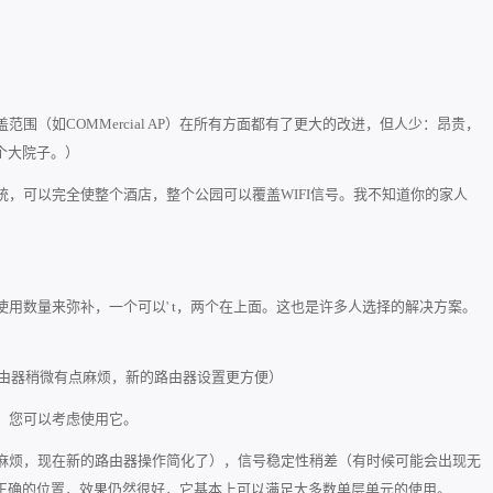
围（如COMMercial AP）在所有方面都有了更大的改进，但人少：昂贵，
个大院子。）
，可以完全使整个酒店，整个公园可以覆盖WIFI信号。我不知道你的家人
用数量来弥补，一个可以' t，两个在上面。这也是许多人选择的解决方案。
路由器稍微有点麻烦，新的路由器设置更方便）
，您可以考虑使用它。
麻烦，现在新的路由器操作简化了），信号稳定性稍差（有时候可能会出现无
正确的位置，效果仍然很好，它基本上可以满足大多数单层单元的使用。