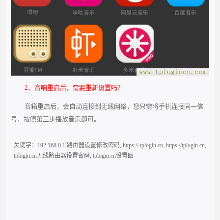
2、音响重启后，需要重新设置吗？
音箱重启后，会自动连接到无线网络，您只需将手机连接同一信
号，按照第三步播放音乐即可。
关键字：
192.168.0.1 路由器设置修改密码
,
https:// tplogin.cn
,
https://tplogin.cn
,
tplogin.cn无线路由器设置密码
,
tplogin.cn设置图