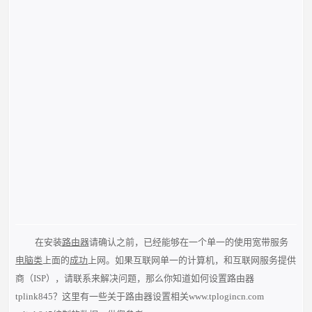
在安装
路由器
请确认之前，已经能够在一个单一的使用宽带服务
电脑类
上面的
成功
上网。如果互联网单一的计算机，和互联网服务提供
商（ISP），请联系来解决问题，那么你知道如何设置路由器
tplink845？这里有一些关于路由器设置相关www.tplogincn.com