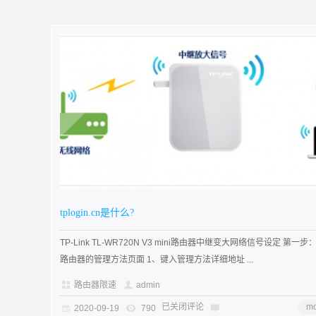
tplogin.cn是什么?
TP-Link TL-WR720N V3 mini路由器中继变大网络信号设定 第一步
路由器的管理方法页面 1、键入管理方法详细地址 ...
路由器限速
admin
已关闭评论
mo
2020-09-19
790