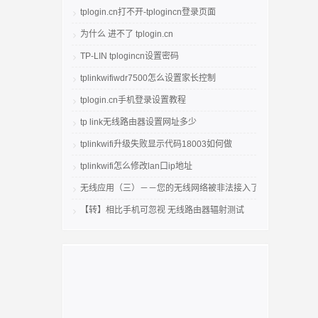
tplogin.cn打不开-tplogincn登录页面
为什么 进不了 tplogin.cn
TP-LIN tplogincn设置密码
tplinkwifiwdr7500怎么设置家长控制
tplogin.cn手机登录设置教程
tp link无线路由器设置网址多少
tplinkwifi升级失败显示代码18003如何做
tplinkwifi怎么修改lan口ip地址
无线应用（三）－－您的无线网络被非法接入了吗
【转】相比手机可忽视 无线路由器辐射测试