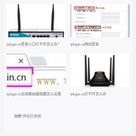
tplogin.cn登录入口打不开怎么办？
tplogin.cn网站登录
tplogin.cn无线路由器隐藏怎么设置
tplogin.cn打不开怎么办
抱歉!评论已关闭.