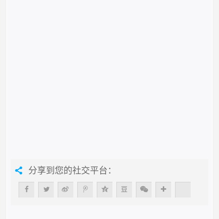
分享到您的社交平台：