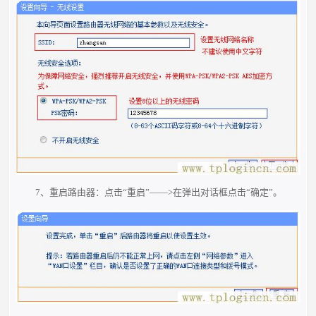
7、重启路由器：点击“重启”——>在弹出对话框点击“确定”。