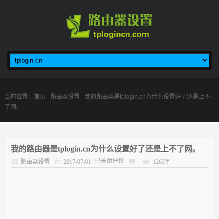
当前位置：
首页
-
路由器设置
- 我的路由器是tplogin.cn为什么设置好了还是上不
了网。
我的路由器是tplogin.cn为什么设置好了还是上不了网。
已关闭评论
路由器设置
2017-07-01
1263字