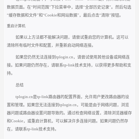
数据页面。在“时间范围”下拉菜单中，选择“全部历史记录”。然后勾选
“缓存数据和文件”和“Cookie和网站数据”，最后点击“清除”按钮。
重启计算机
如果以上方法都不能解决问题，请尝试重启您的计算机。这可以
清除所有临时文件和配置，并重新启动网络连接。
如果您仍然无法连接到tplogin.cn，请尝试使用其他设备或网络连
接。如果问题仍然存在，请联系tp-link技术支持，以获得更多帮助和支
持。
总结
tplogin.cn是tp-link路由器的配置界面，允许用户更改路由器的设
置和管理。如果您无法连接到tplogin.cn，可能是由于网络问题，浏览
器问题或路由器设置问题导致的。通过检查网络设置，清除浏览器缓存
和Cookie，或重启计算机，可以解决许多连接问题。如果问题仍然存
在，请联系tp-link技术支持。