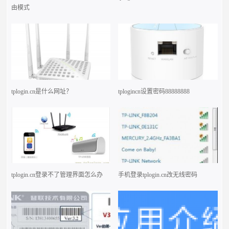
由模式
tplogin.cn是什么网址？
tplogincn设置密码88888888
tplogin.cn登录不了管理界面怎么办
手机登录tplogin.cn改无线密码