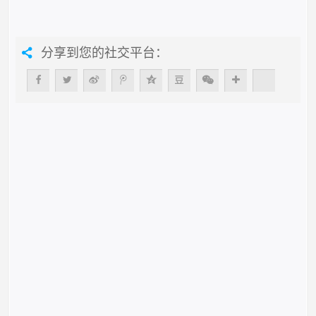
分享到您的社交平台：