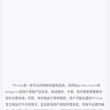
TP-Link是一家专业的网络设备制造商，其网站tp-link.com.cn和
tplogin.cn是用户获取产品信息、驱动程序、手册、软件更新等重要信
息的主要来源。然而，有时候由于各种原因，用户可能会遇到TP-Link
官方网站打不开的情况，这会影响用户获取所需信息，导致不必要的麻