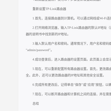
重新设置TP-Link路由器
1.首先，连接路由器到计算机。可以通过网线或Wi-F
2.打开网络浏览器，输入TP-Link路由器的默认IP地址（通常
器的说明书中找到新的IP地址。
3.输入默认用户名和密码。通常情况下，用户名和密码都是“a
“admin/password”。
4.成功登录后，进入路由器的设置页面。此页面上会显
5.现在，可以重新配置所有路由器设置。首先，更改路
全。此外，还可以更改路由器的IP地址和其他安全设置。
6.完成所有更改后，记得单击“保存”或“应用”按钮，
7.现在，可以断开路由器和计算机之间的连接，并在需
总结