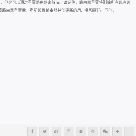
的问题，但是可以通过重置路由器来解决。请记住，路由器重置将删除所有现有设
成路由器重置后，重新设置路由器并创建新的用户名和密码。同时，