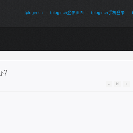
tplogin.cn
tplogincn登录页面
tplogincn手机登录
办？
-
N
+