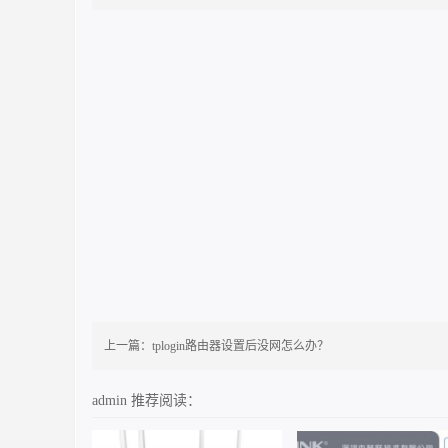
上一篇：
tplogin路由器设置后没网怎么办？
admin
推荐阅读：