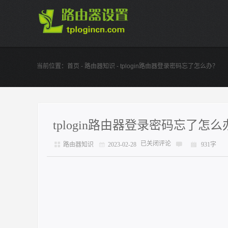
当前位置：
首页
-
路由器知识
- tplogin路由器登录密码忘了怎么办？
tplogin路由器登录密码忘了怎么
已关闭评论
路由器知识
2023-02-28
931字