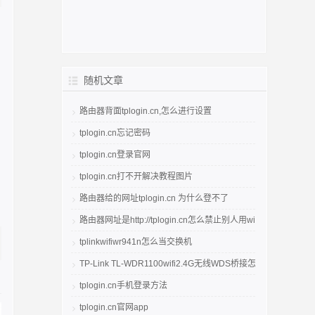
随机文章
路由器背面tplogin.cn,怎么进行设置
tplogin.cn忘记密码
tplogin.cn登录官网
tplogin.cn打不开解决教程图片
路由器给的网址tplogin.cn 为什么登不了
路由器网址是http://tplogin.cn怎么禁止别人用wifi
tplinkwifiwr941n怎么当交换机
TP-Link TL-WDR1100wifi2.4G无线WDS桥接怎么设置
tplogin.cn手机登录方法
tplogin.cn官网app