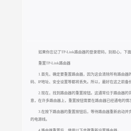
如果你忘记了TP-Link路由器的登录密码，别担心
重置TP-Link路由器
1.首先，确定要重置路由器，因为这会清除所有路由
码、IP地址、安全设置等都将丢失。所以，最好在这之前备
2.现在，找到路由器的重置按钮。这通常位于路由器
意，在许多路由器上，重置按钮需要在路由器已经通电的情况
3.在按下路由器的重置按钮后，等待路由器重新启动
的电源线。
4.路由器重置后，使用以下步骤重新设置路由器。