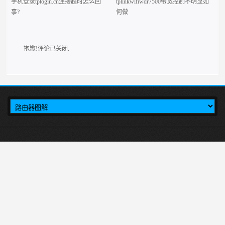
手机登录tplogin.cn连接超时怎么回
tplinkwifiwdr7500带宽控制不明显如
事?
何做
抱歉!评论已关闭.
本站介绍在tplogincn手机登录，然后设置TP-LINK无线路由器上网的方法,首
先输入tplogincn登录页面，就会出现tplogin.cn登录界面，然后在登录页面里进行
tplink路由器设置。
tplogin.cn