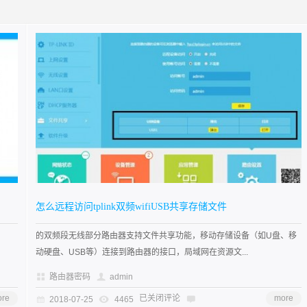
怎么远程访问tplink双频wifiUSB共享存储文件
的双频段无线部分路由器支持文件共享功能，移动存储设备（如U盘、移
动硬盘、USB等）连接到路由器的接口，局域网在资源文...
路由器密码
admin
re
已关闭评论
more
2018-07-25
4465