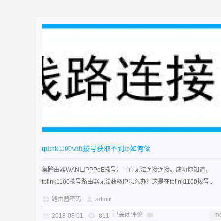
tplink1100wifi拨号获取不到ip如何做
集路由器WAN口PPPoE拨号，一直无法连接连接。成功你知道，
tplink1100拨号路由器无法获取IP怎么办？这是在tplink1100拨号...
路由器密码
admin
已关闭评论
mo
2018-08-01
811