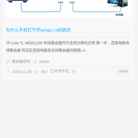
为什么手机打不开tplogin.cn的网页
TP-Link TL-WDR1100 有线路由器作为无线交换机应用 第一步：连接电脑有
线路由器 将设定连接电脑到无线路由器的随意LA...
路由器密码
admin
已关闭评论
more
2020-11-20
652